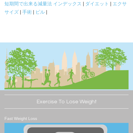
短期間で出来る減量法 インデックス
|
ダイエット
|
エクサ
サイズ
|
手術
|
ピル
|
Exercise To Lose Weight
Fast Weight Loss